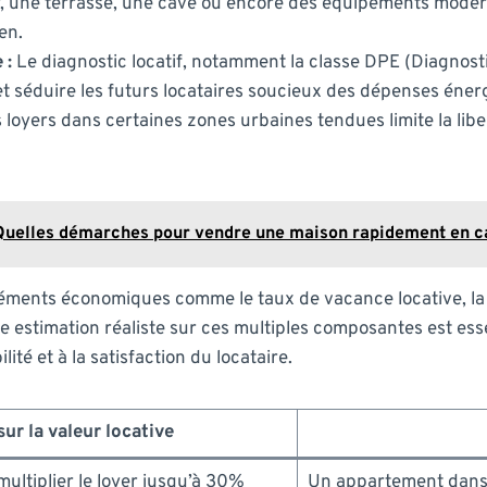
 une terrasse, une cave ou encore des équipements mode
en.
 :
Le diagnostic locatif, notamment la classe DPE (Diagnos
t séduire les futurs locataires soucieux des dépenses éner
oyers dans certaines zones urbaines tendues limite la liber
 Quelles démarches pour vendre une maison rapidement en ca
 éléments économiques comme le taux de vacance locative, la
ne estimation réaliste sur ces multiples composantes est ess
ité et à la satisfaction du locataire.
ur la valeur locative
multiplier le loyer jusqu’à 30%
Un appartement dans 